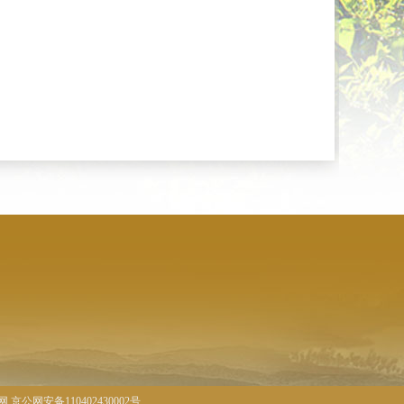
京公网安备110402430002号