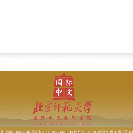
编：100875 电话查号台：010-58806183 版权所有：yl7703永利(集团)有限公司官网 