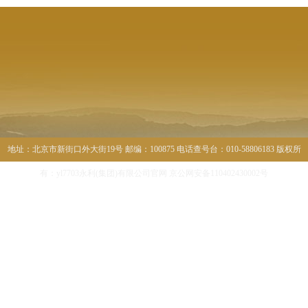
地址：北京市新街口外大街19号 邮编：100875 电话查号台：010-58806183 版权所
有：yl7703永利(集团)有限公司官网 京公网安备110402430002号