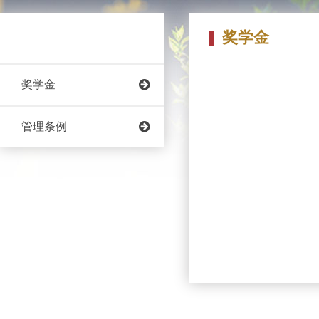
员工管理
奖学金
奖学金
管理条例