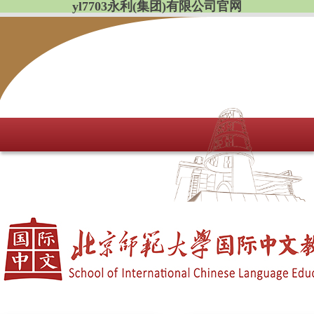
yl7703永利(集团)有限公司官网