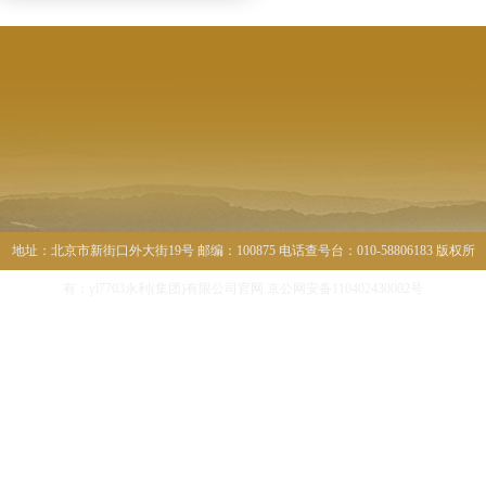
地址：北京市新街口外大街19号 邮编：100875 电话查号台：010-58806183 版权所
有：yl7703永利(集团)有限公司官网 京公网安备110402430002号