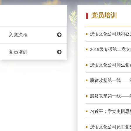
党建思政
党员培训
汉语文化公司顺利召
入党流程
2019级专硕第二党
党员培训
​汉语文化公司师生
脱贫攻坚第一线——
脱贫攻坚第一线——
习近平：学党史悟思
汉语文化公司员工党