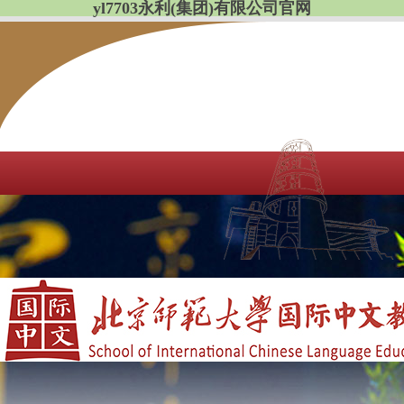
yl7703永利(集团)有限公司官网